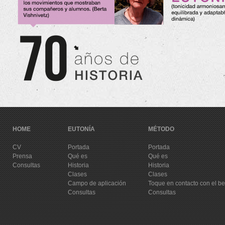
HOME
EUTONÍA
MÉTODO
CV
Portada
Portada
Prensa
Qué es
Qué es
Consultas
Historia
Historia
Clases
Clases
Campo de aplicación
Toque en contacto con el b
Consultas
Consultas